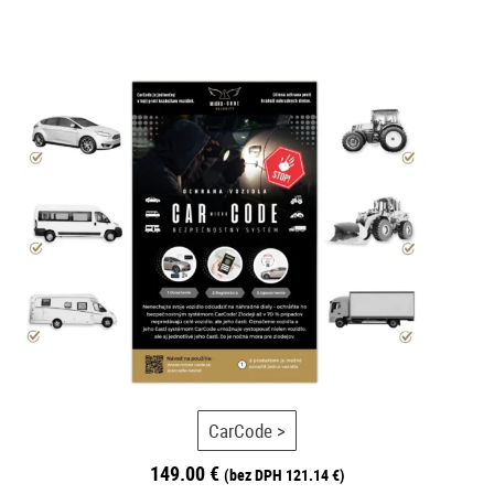
CarCode >
149.00
€
(bez DPH
121.14
€
)