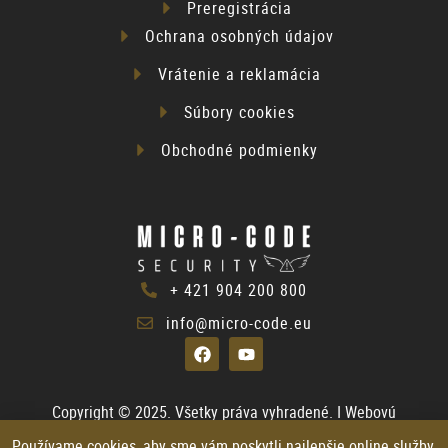
Preregistrácia
Ochrana osobných údajov
Vrátenie a reklamácia
Súbory cookies
Obchodné podmienky
+ 421 904 200 800
info@micro-code.eu
Copyright © 2025. Všetky práva vyhradené. ǀ Webovú
stránku upravil:
WEBREK
Používame
cookies
, aby sme vám poskytli najlepšie online služby.